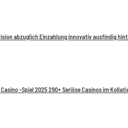
sion abzuglich Einzahlung innovativ ausfindig hin
Casino -Spiel 2025 290+ Seriöse Casinos im Kollati