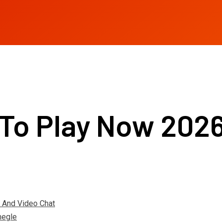
To Play Now 202
 And Video Chat
megle