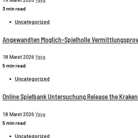
19 Maret 2026
Yaya
3 min read
Uncategorized
Angewandten Moglich-Spielholle Vermittlungsprovi
18 Maret 2026
Yaya
5 min read
Uncategorized
Online Spielbank Untersuchung Release the Kraken 
18 Maret 2026
Yaya
5 min read
Uncategorized