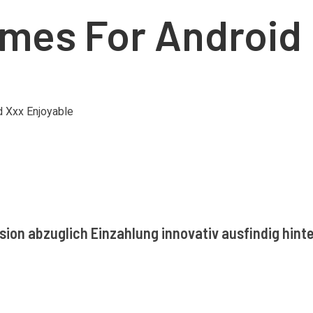
ames For Android
 Xxx Enjoyable
ion abzuglich Einzahlung innovativ ausfindig hint