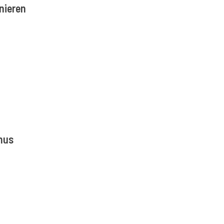
nieren
onus