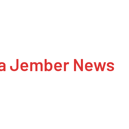
a Jember News