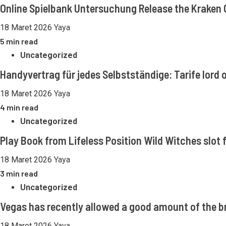
Online Spielbank Untersuchung Release the Kraken C
18 Maret 2026
Yaya
5 min read
Uncategorized
Handyvertrag für jedes Selbstständige: Tarife lord 
18 Maret 2026
Yaya
4 min read
Uncategorized
Play Book from Lifeless Position Wild Witches slo
18 Maret 2026
Yaya
3 min read
Uncategorized
Vegas has recently allowed a good amount of the 
18 Maret 2026
Yaya