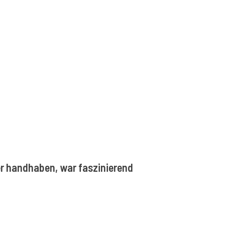
er handhaben, war faszinierend