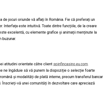
 de jocuri oriunde vă aflați în România. Fie că preferați un
terfața este intuitivă. Toate dintre funcțiile, de la creare
ea este excelentă, cu elemente grafice și animații menținute la
în buzunar.
i atitudini orientate către client
spinfincasino.eu.com
.
ce ne îngăduie să vă punem la dispoziție o selecție foarte
română și modalități de plată interne, precum transferul bancar
ți. Înscrieți-vă unei comunități în dezvoltare care apreciază