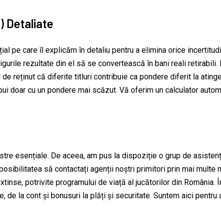
) Detaliate
nțial pe care îl explicăm în detaliu pentru a elimina orice incerti
gurile rezultate din el să se convertească în bani reali retirabili
de reținut că diferite titluri contribuie ca pondere diferit la ating
ibui doar cu un pondere mai scăzut. Vă oferim un calculator autom
oastre esențiale. De aceea, am pus la dispoziție o grup de asiste
posibilitatea să contactați agenții noștri primitori prin mai multe
 extinse, potrivite programului de viață al jucătorilor din România
de la cont și bonusuri la plăți și securitate. Suntem aici pentru 