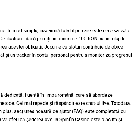
tudine. În mod simplu, înseamnă totalul pe care este necesar să o
. De ilustrare, dacă primiți un bonus de 100 RON cu un rulaj de
erea acestei obligații. Jocurile cu sloturi contribuie de obicei
at și un tracker în contul personal pentru a monitoriza progresul
nță dedicată, fluentă în limba română, care să abordeze
 metode. Cel mai repede și răspândit este chat-ul live. Totodată,
. În plus, secțiunea noastră de ajutor (FAQ) este completată cu
a vă oferi că șederea dvs. la Spinfin Casino este plăcută și