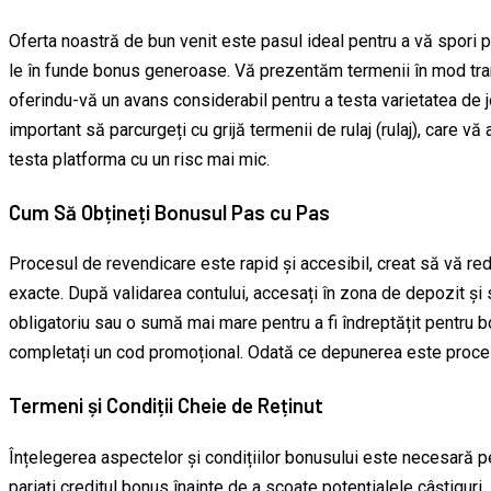
Oferta noastră de bun venit este pasul ideal pentru a vă spori po
le în funde bonus generoase. Vă prezentăm termenii în mod trans
oferindu-vă un avans considerabil pentru a testa varietatea de j
important să parcurgeți cu grijă termenii de rulaj (rulaj), care v
testa platforma cu un risc mai mic.
Cum Să Obțineți Bonusul Pas cu Pas
Procesul de revendicare este rapid și accesibil, creat să vă redu
exacte. După validarea contului, accesați în zona de depozit și
obligatoriu sau o sumă mai mare pentru a fi îndreptățit pentru 
completați un cod promoțional. Odată ce depunerea este procesată
Termeni și Condiții Cheie de Reținut
Înțelegerea aspectelor și condițiilor bonusului este necesară pe
pariați creditul bonus înainte de a scoate potențialele câștiguri