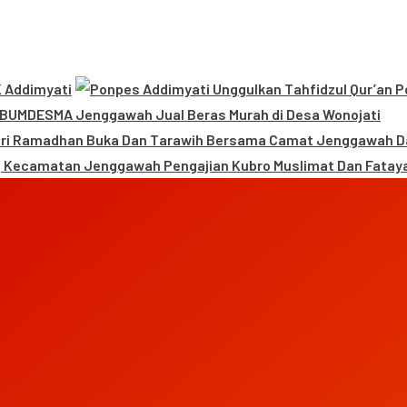
 Addimyati
Po
BUMDESMA Jenggawah Jual Beras Murah di Desa Wonojati
Buka Dan Tarawih Bersama Camat Jenggawah D
Pengajian Kubro Muslimat Dan Fata