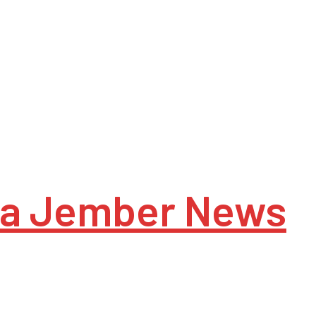
a Jember News