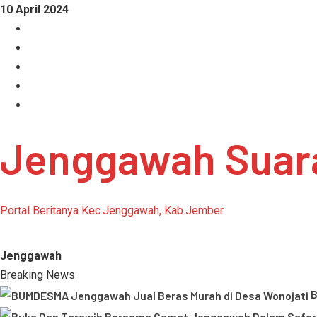
Skip
10 April 2024
to
Facebook
content
Instagram
Linkedin
Tumblr
Youtube
Jenggawah Suar
Portal Beritanya Kec.Jenggawah, Kab.Jember
Jenggawah
Breaking News
B