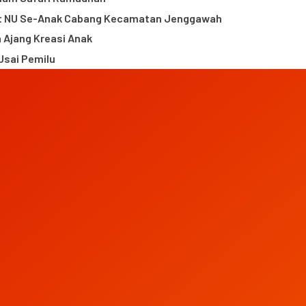
at NU Se-Anak Cabang Kecamatan Jenggawah
Ajang Kreasi Anak
sai Pemilu