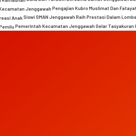
Pengajian Kubro Muslimat Dan Fatay
Siswi SMAN Jenggawah Raih Prestasi Dalam Lomba 
Pemerintah Kecamatan Jenggawah Gelar Tasyakuran U