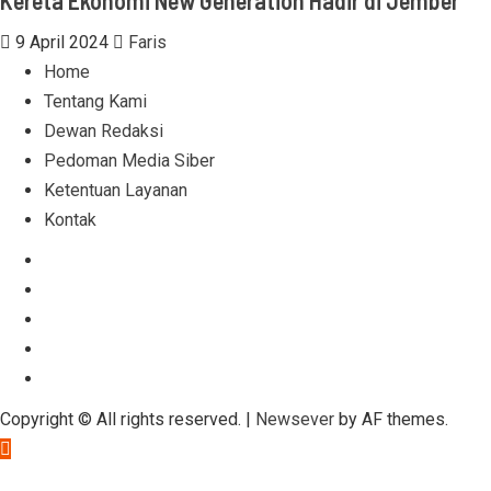
Kereta Ekonomi New Generation Hadir di Jember
9 April 2024
Faris
Home
Tentang Kami
Dewan Redaksi
Pedoman Media Siber
Ketentuan Layanan
Kontak
Facebook
Instagram
Linkedin
Tumblr
Youtube
Copyright © All rights reserved.
|
Newsever
by AF themes.