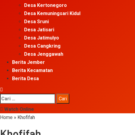
Desa Kertonegoro
Desa Kemuningsari Kidul
Desa Sruni
Desa Jatisari
Desa Jatimulyo
Desa Cangkring
Desa Jenggawah
Berita Jember
Berita Kecamatan
Berita Desa
Cari
untuk:
Watch Online
Home
»
Khofifah
Khofifah