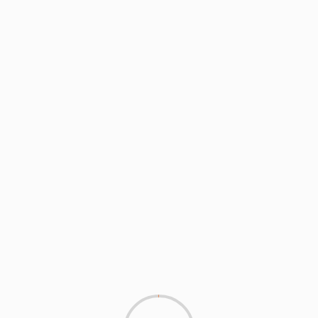
Nama
*
Email
*
Situs Web