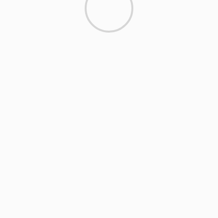
Simpan nama, email, dan situs web saya pada
peramban ini untuk komentar saya berikutnya.
BERITA SELANJUTNYA
3 min read