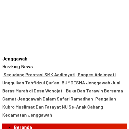
Jenggawah
Breaking News
Segudang Prestasi SMK Addimyati
Ponpes Addimyati
Unggulkan Tahfidzul Qur’an
BUMDESMA Jenggawah Jual
Beras Murah di Desa Wonojati
Buka Dan Tarawih Bersama
Camat Jenggawah Dalam Safari Ramadhan
Pengajian
Kubro Muslimat Dan Fatayat NU Se-Anak Cabang
Kecamatan Jenggawah
Primary
Beranda