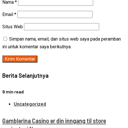
Nama
*
Email
*
Situs Web
Simpan nama, email, dan situs web saya pada peramban
ini untuk komentar saya berikutnya.
Berita Selanjutnya
9 min read
Uncategorized
Gamblerina Casino er din inngang til store