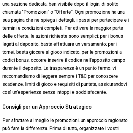
una sezione dedicata, ben visibile dopo il login, di solito
chiamata “Promozioni” o “Offerte”. Ogni promozione ha una
sua pagina che ne spiega i dettagli, i passi per partecipare e i
termini e condizioni completi. Per attivare la maggior parte
delle offerte, le azioni richieste sono semplici: per i bonus
legati al deposito, basta effettuare un versamento; per i
tornei, basta giocare al gioco indicato; per le promozioni a
codici bonus, occorre inserire il codice nell’apposito campo
durante il deposito. La trasparenza è un punto fermo: vi
raccomandiamo di leggere sempre i T&C per conoscere
scadenze, limiti di gioco e requisiti di puntata, assicurandovi
così un’esperienza senza intoppi e soddisfacente.
Consigli per un Approccio Strategico
Per sfruttare al meglio le promozioni, un approccio ragionato
può fare la differenza. Prima di tutto, organizzate i vostri