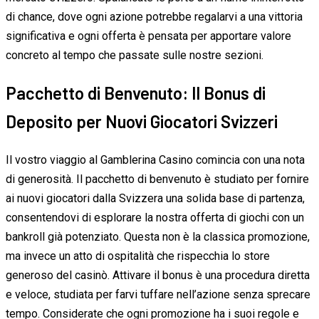
di chance, dove ogni azione potrebbe regalarvi a una vittoria
significativa e ogni offerta è pensata per apportare valore
concreto al tempo che passate sulle nostre sezioni.
Pacchetto di Benvenuto: Il Bonus di
Deposito per Nuovi Giocatori Svizzeri
Il vostro viaggio al Gamblerina Casino comincia con una nota
di generosità. Il pacchetto di benvenuto è studiato per fornire
ai nuovi giocatori dalla Svizzera una solida base di partenza,
consentendovi di esplorare la nostra offerta di giochi con un
bankroll già potenziato. Questa non è la classica promozione,
ma invece un atto di ospitalità che rispecchia lo store
generoso del casinò. Attivare il bonus è una procedura diretta
e veloce, studiata per farvi tuffare nell’azione senza sprecare
tempo. Considerate che ogni promozione ha i suoi regole e