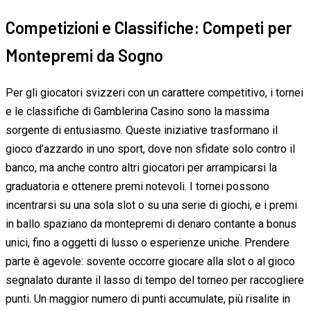
Competizioni e Classifiche: Competi per
Montepremi da Sogno
Per gli giocatori svizzeri con un carattere competitivo, i tornei
e le classifiche di Gamblerina Casino sono la massima
sorgente di entusiasmo. Queste iniziative trasformano il
gioco d’azzardo in uno sport, dove non sfidate solo contro il
banco, ma anche contro altri giocatori per arrampicarsi la
graduatoria e ottenere premi notevoli. I tornei possono
incentrarsi su una sola slot o su una serie di giochi, e i premi
in ballo spaziano da montepremi di denaro contante a bonus
unici, fino a oggetti di lusso o esperienze uniche. Prendere
parte è agevole: sovente occorre giocare alla slot o al gioco
segnalato durante il lasso di tempo del torneo per raccogliere
punti. Un maggior numero di punti accumulate, più risalite in