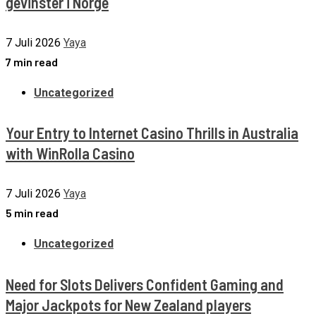
gevinster i Norge
7 Juli 2026
Yaya
7 min read
Uncategorized
Your Entry to Internet Casino Thrills in Australia
with WinRolla Casino
7 Juli 2026
Yaya
5 min read
Uncategorized
Need for Slots Delivers Confident Gaming and
Major Jackpots for New Zealand players