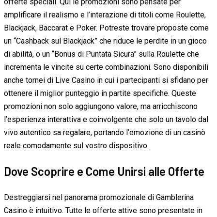
offerte speciali. Qui le promozioni sono pensate per
amplificare il realismo e l’interazione di titoli come Roulette,
Blackjack, Baccarat e Poker. Potreste trovare proposte come
un “Cashback sul Blackjack” che riduce le perdite in un gioco
di abilità, o un “Bonus di Puntata Sicura” sulla Roulette che
incrementa le vincite su certe combinazioni. Sono disponibili
anche tornei di Live Casino in cui i partecipanti si sfidano per
ottenere il miglior punteggio in partite specifiche. Queste
promozioni non solo aggiungono valore, ma arricchiscono
l’esperienza interattiva e coinvolgente che solo un tavolo dal
vivo autentico sa regalare, portando l’emozione di un casinò
reale comodamente sul vostro dispositivo.
Dove Scoprire e Come Unirsi alle Offerte
Destreggiarsi nel panorama promozionale di Gamblerina
Casino è intuitivo. Tutte le offerte attive sono presentate in