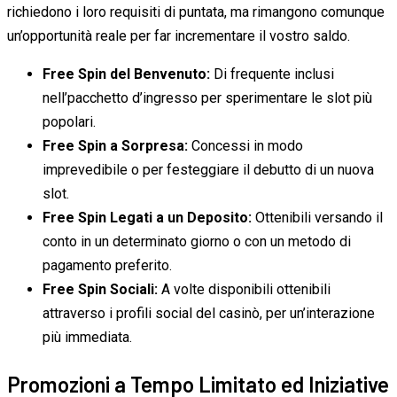
richiedono i loro requisiti di puntata, ma rimangono comunque
un’opportunità reale per far incrementare il vostro saldo.
Free Spin del Benvenuto:
Di frequente inclusi
nell’pacchetto d’ingresso per sperimentare le slot più
popolari.
Free Spin a Sorpresa:
Concessi in modo
imprevedibile o per festeggiare il debutto di un nuova
slot.
Free Spin Legati a un Deposito:
Ottenibili versando il
conto in un determinato giorno o con un metodo di
pagamento preferito.
Free Spin Sociali:
A volte disponibili ottenibili
attraverso i profili social del casinò, per un’interazione
più immediata.
Promozioni a Tempo Limitato ed Iniziative