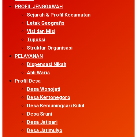
Menu
PROFIL JENGGAWAH
Sejarah & Profil Kecamatan
Letak Geografis
Visi dan Misi
Tupoksi
Struktur Organisasi
PELAYANAN
Dispensasi Nikah
Ahli Waris
Profil Desa
Desa Wonojati
Desa Kertonegoro
Desa Kemuningsari Kidul
Desa Sruni
Desa Jatisari
Desa Jatimulyo