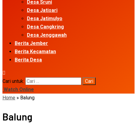
Desa Sruni
Desa Jatisari
Desa Jatimulyo
Desa Cangkring
Desa Jenggawah
Berita Jember
Berita Kecamatan
Berita Desa
Cari untuk:
Watch Online
Home
»
Balung
Balung