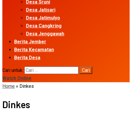
Desa Sruni
Desa Jatisari
Desa Jatimulyo
Desa Cangkring
Desa Jenggawah
Berita Jember
Berita Kecamatan
Berita Desa
Cari untuk:
Watch Online
Home
»
Dinkes
Dinkes