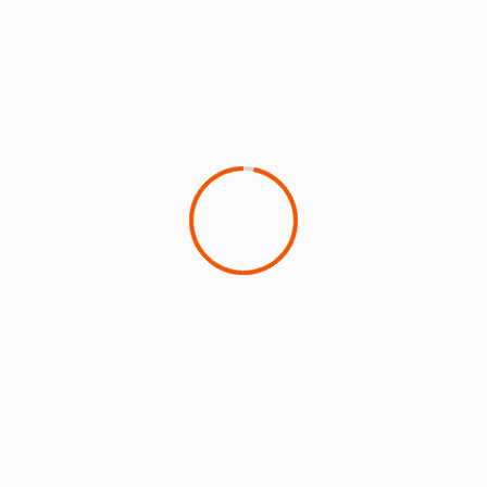
5 Maret 2024
Dawa
Suara Jember News, Jember - Expo Jember Obral Ge
(JOGed) merupakan waktu yang tepat, bagi masyarakat
Jember untuk berburu diskon...