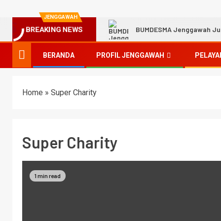
JENGGAWAH
BUMDESMA Jenggawah Jual 
BREAKING NEWS
BERANDA
PROFIL JENGGAWAH
PELAYA
Home
»
Super Charity
Super Charity
1 min read