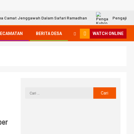
ma Camat Jenggawah Dalam Safari Ramadhan
Pengajian
KECAMATAN
BERITA DESA
WATCH ONLINE
per