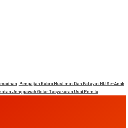
Ramadhan
Pengajian Kubro Muslimat Dan Fatayat NU Se-Anak
atan Jenggawah Gelar Tasyakuran Usai Pemilu