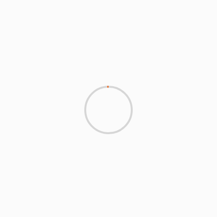
BERITA SELANJUTNYA
3 min read
UNCATEGORIZED
Yasal casino ortamı sekabet ile hukukun
sınırlarını keşfedin
24 Maret 2026
Yaya