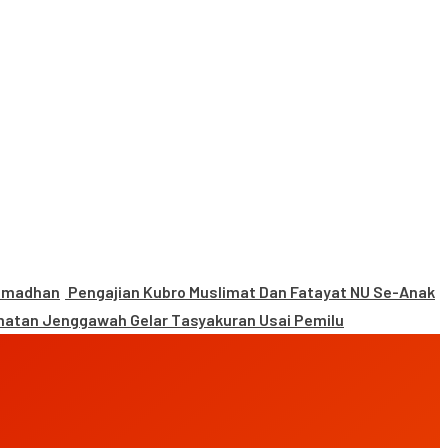
Ramadhan
Pengajian Kubro Muslimat Dan Fatayat NU Se-Anak
atan Jenggawah Gelar Tasyakuran Usai Pemilu