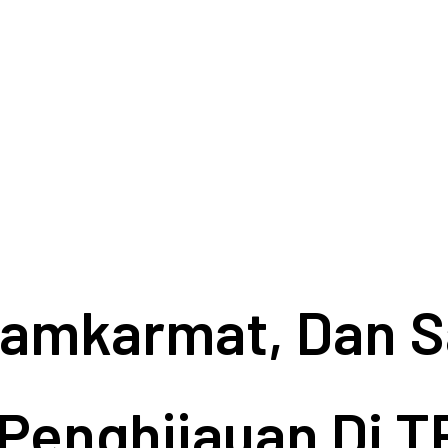
Damkarmat, Dan S
 Penghijauan Di T