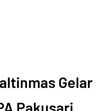
altinmas Gelar
PA Pakusari