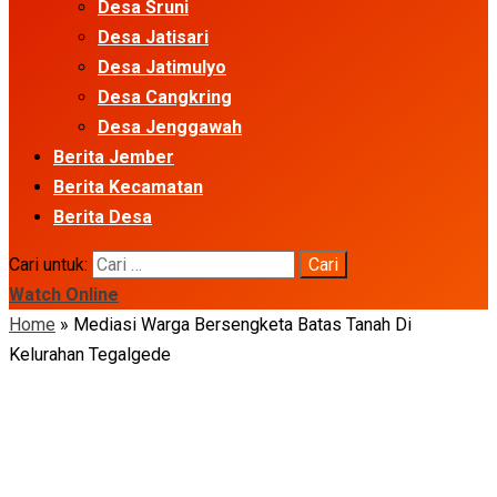
Desa Sruni
Desa Jatisari
Desa Jatimulyo
Desa Cangkring
Desa Jenggawah
Berita Jember
Berita Kecamatan
Berita Desa
Cari untuk:
Watch Online
Home
»
Mediasi Warga Bersengketa Batas Tanah Di
Kelurahan Tegalgede