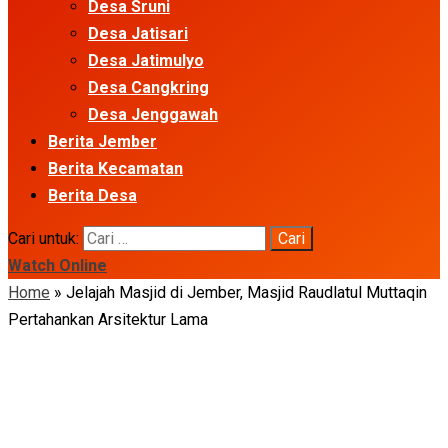
Desa Sruni
Desa Jatisari
Desa Jatimulyo
Desa Cangkring
Desa Jenggawah
Berita Jember
Berita Kecamatan
Berita Desa
Cari untuk:
Watch Online
Home
»
Jelajah Masjid di Jember, Masjid Raudlatul Muttaqin
Pertahankan Arsitektur Lama