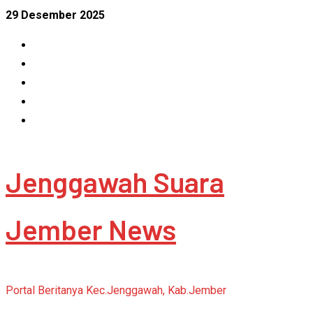
Skip
29 Desember 2025
to
Facebook
content
Instagram
Linkedin
Tumblr
Youtube
Jenggawah Suara
Jember News
Portal Beritanya Kec.Jenggawah, Kab.Jember