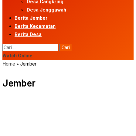
Desa Cangkring
Desa Jenggawah
Berita Jember
Berita Kecamatan
Berita Desa
Cari
untuk:
Watch Online
Home
»
Jember
Jember