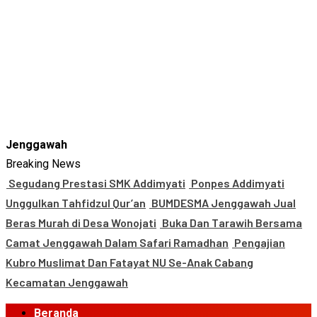
Jenggawah
Breaking News
Segudang Prestasi SMK Addimyati
Ponpes Addimyati
Unggulkan Tahfidzul Qur’an
BUMDESMA Jenggawah Jual
Beras Murah di Desa Wonojati
Buka Dan Tarawih Bersama
Camat Jenggawah Dalam Safari Ramadhan
Pengajian
Kubro Muslimat Dan Fatayat NU Se-Anak Cabang
Kecamatan Jenggawah
Primary
Beranda