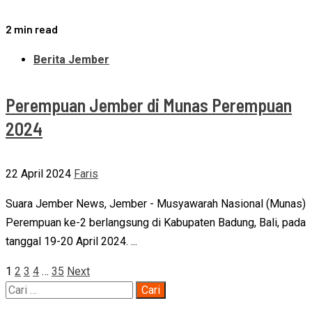
2 min read
Berita Jember
Perempuan Jember di Munas Perempuan
2024
22 April 2024
Faris
Suara Jember News, Jember - Musyawarah Nasional (Munas)
Perempuan ke-2 berlangsung di Kabupaten Badung, Bali, pada
tanggal 19-20 April 2024. ...
Paginasi
1
2
3
4
…
35
Next
Cari
pos
untuk: