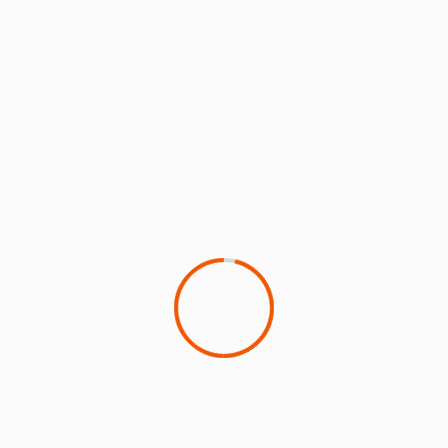
Antisipasi Laka Laut, Pengamanan Pesisir
Pantai Selatan Jember Diperketat
13 April 2024
Faris
2 min read
BERITA JEMBER
Pemudik tujuan stasiun Daop Jember capai
103.944 orang