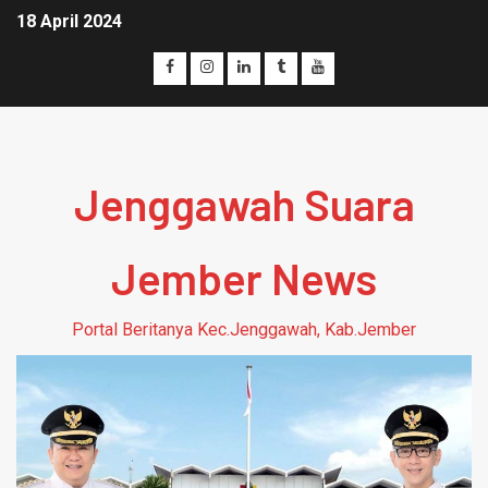
18 April 2024
Jenggawah Suara
Jember News
Portal Beritanya Kec.Jenggawah, Kab.Jember