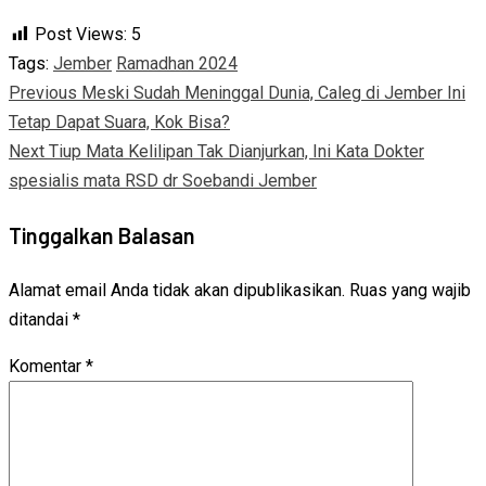
Post Views:
5
Tags:
Jember
Ramadhan 2024
Continue
Previous
Meski Sudah Meninggal Dunia, Caleg di Jember Ini
Tetap Dapat Suara, Kok Bisa?
Reading
Next
Tiup Mata Kelilipan Tak Dianjurkan, Ini Kata Dokter
spesialis mata RSD dr Soebandi Jember
Tinggalkan Balasan
Alamat email Anda tidak akan dipublikasikan.
Ruas yang wajib
ditandai
*
Komentar
*