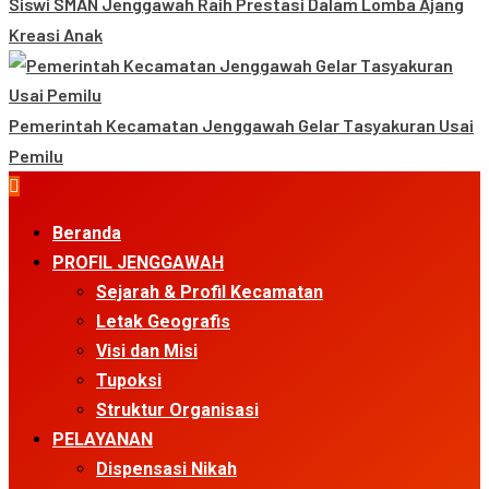
Siswi SMAN Jenggawah Raih Prestasi Dalam Lomba Ajang
Kreasi Anak
Pemerintah Kecamatan Jenggawah Gelar Tasyakuran Usai
Pemilu
Primary
Menu
Beranda
PROFIL JENGGAWAH
Sejarah & Profil Kecamatan
Letak Geografis
Visi dan Misi
Tupoksi
Struktur Organisasi
PELAYANAN
Dispensasi Nikah