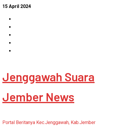
Skip
15 April 2024
to
Facebook
content
Instagram
Linkedin
Tumblr
Youtube
Jenggawah Suara
Jember News
Portal Beritanya Kec.Jenggawah, Kab.Jember