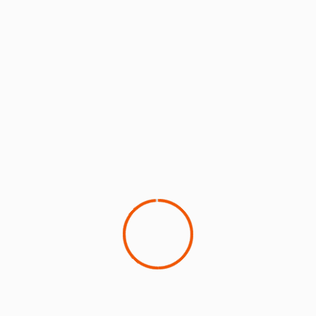
BERITA DESA
JATIMULYO
Pondok Pesantren Pembina Masyarakat (APM)
26 Maret 2024
Yudi
2 min read