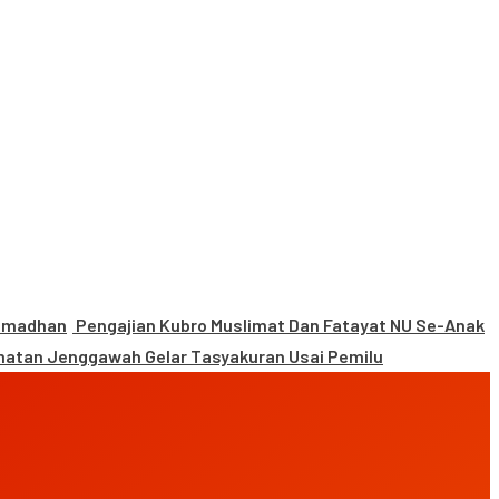
Ramadhan
Pengajian Kubro Muslimat Dan Fatayat NU Se-Anak
atan Jenggawah Gelar Tasyakuran Usai Pemilu