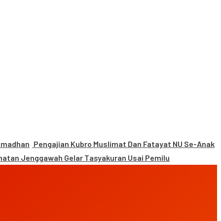
Ramadhan
Pengajian Kubro Muslimat Dan Fatayat NU Se-Anak
atan Jenggawah Gelar Tasyakuran Usai Pemilu