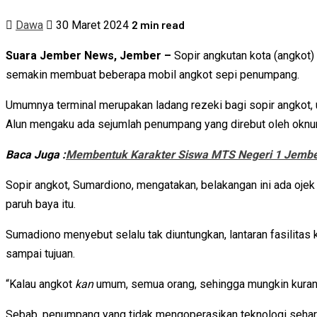
2 min read
Dawa
30 Maret 2024
Suara Jember News, Jember –
Sopir angkutan kota (angkot)
semakin membuat beberapa mobil angkot sepi penumpang.
Umumnya terminal merupakan ladang rezeki bagi sopir angkot, u
Alun mengaku ada sejumlah penumpang yang direbut oleh okn
Baca Juga :
Membentuk Karakter Siswa MTS Negeri 1 Jembe
Sopir angkot, Sumardiono, mengatakan, belakangan ini ada oje
paruh baya itu.
Sumadiono menyebut selalu tak diuntungkan, lantaran fasilitas
sampai tujuan.
“Kalau angkot
kan
umum, semua orang, sehingga mungkin kurang
Sebab, penumpang yang tidak mengoperasikan teknologi seharu