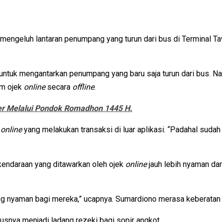
 mengeluh lantaran penumpang yang turun dari bus di Terminal Ta
ntuk mengantarkan penumpang yang baru saja turun dari bus. Nam
um ojek
online
secara
offline
.
r Melalui Pondok Romadhon 1445 H.
k
online
yang melakukan transaksi di luar aplikasi. “Padahal sudah
 kendaraan yang ditawarkan oleh ojek
online
jauh lebih nyaman dan
 nyaman bagi mereka,” ucapnya. Sumardiono merasa keberatan 
snya menjadi ladang rezeki bagi sopir angkot.