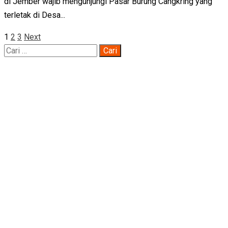
di Jember wajib mengunjungi Pasar Burung Cangkring yang
terletak di Desa...
Navigasi
1
2
3
Next
Cari
pos
untuk: