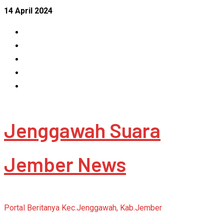
Skip
14 April 2024
to
Facebook
content
Instagram
Linkedin
Tumblr
Youtube
Jenggawah Suara
Jember News
Portal Beritanya Kec.Jenggawah, Kab.Jember