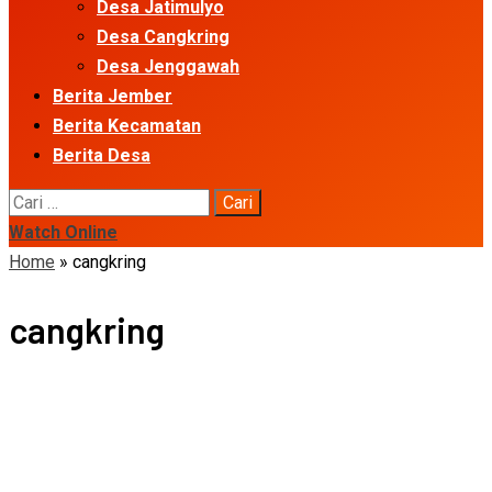
Desa Jatimulyo
Desa Cangkring
Desa Jenggawah
Berita Jember
Berita Kecamatan
Berita Desa
Cari
untuk:
Watch Online
Home
»
cangkring
cangkring