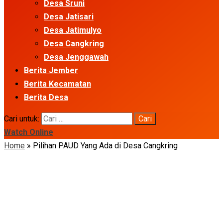
Desa Sruni
Desa Jatisari
Desa Jatimulyo
Desa Cangkring
Desa Jenggawah
Berita Jember
Berita Kecamatan
Berita Desa
Cari untuk:
Watch Online
Home
»
Pilihan PAUD Yang Ada di Desa Cangkring