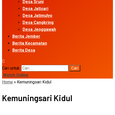
Desa Sruni
Desa Jatisari
Desa Jatimulyo
Desa Cangkring
Desa Jenggawah
Berita Jember
Berita Kecamatan
Berita Desa
Cari untuk:
Watch Online
Home
»
Kemuningsari Kidul
Kemuningsari Kidul