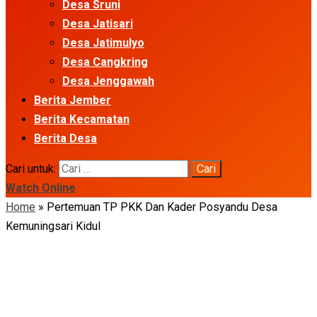
Desa Sruni
Desa Jatisari
Desa Jatimulyo
Desa Cangkring
Desa Jenggawah
Berita Jember
Berita Kecamatan
Berita Desa
Cari untuk:
Watch Online
Home
»
Pertemuan TP PKK Dan Kader Posyandu Desa
Kemuningsari Kidul