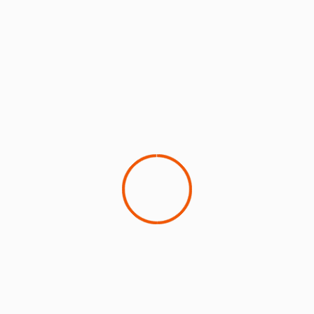
BERITA JEMBER
Upacara Pembukkaan Tournamen SepakBola
Danlanal BWI CUP 2024
18 April 2024
Yaya
1 min read