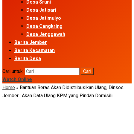
Desa Sruni
Desa Jatisari
Desa Jatimulyo
Desa Cangkring
Desa Jenggawah
Berita Jember
Berita Kecamatan
Berita Desa
Cari untuk:
Watch Online
Home
»
Bantuan Beras Akan Didistribusikan Ulang, Dinsos
Jember : Akan Data Ulang KPM yang Pindah Domisili