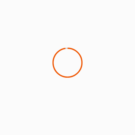
BERITA DESA
WONOJATI
Pondok Mambaul Ulum: Permata Tersembunyi
21 Maret 2024
Yaya
1 min read