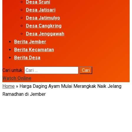
Desa Sruni
Desa Jatisari
Desa Jatimulyo
Desa Cangkring
Desa Jenggawah
Berita Jember
Berita Kecamatan
Berita Desa
Cari untuk:
Watch Online
Home
»
Harga Daging Ayam Mulai Merangkak Naik Jelang
Ramadhan di Jember