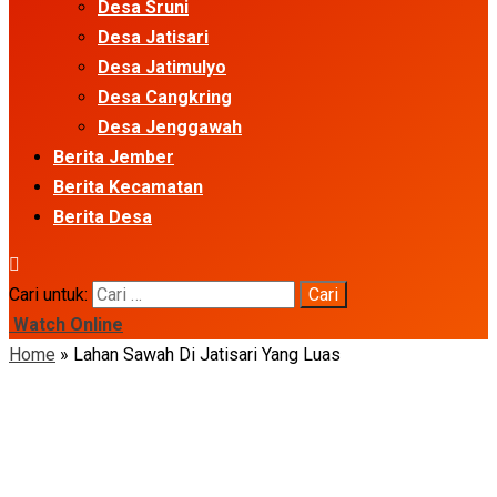
Desa Sruni
Desa Jatisari
Desa Jatimulyo
Desa Cangkring
Desa Jenggawah
Berita Jember
Berita Kecamatan
Berita Desa
Cari untuk:
Watch Online
Home
»
Lahan Sawah Di Jatisari Yang Luas