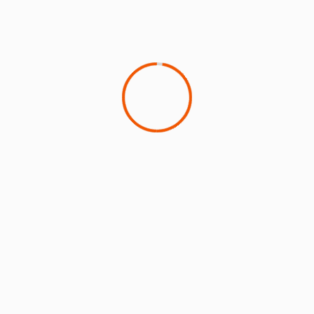
BERITA JEMBER
UPDATE Gas LPG Jember, LOH! Bantah Ada
Pengurangan Pasokan Gas Melon
21 April 2024
Dawa
1 min read