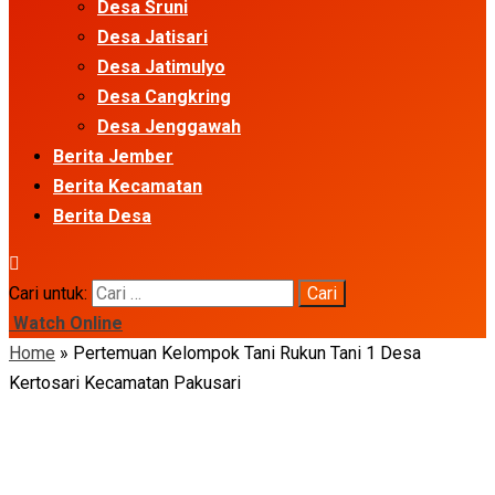
Desa Sruni
Desa Jatisari
Desa Jatimulyo
Desa Cangkring
Desa Jenggawah
Berita Jember
Berita Kecamatan
Berita Desa
Cari untuk:
Watch Online
Home
»
Pertemuan Kelompok Tani Rukun Tani 1 Desa
Kertosari Kecamatan Pakusari