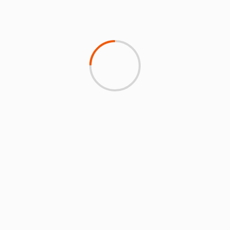
BERITA JEMBER
Antisipasi Laka Laut, Pengamanan Pesisir
Pantai Selatan Jember Diperketat
13 April 2024
Faris
2 min read
BERITA JEMBER
Pemudik tujuan stasiun Daop Jember capai
103.944 orang