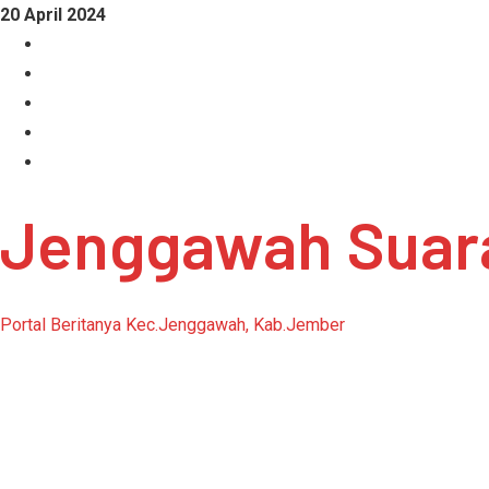
Skip
20 April 2024
to
Facebook
content
Instagram
Linkedin
Tumblr
Youtube
Jenggawah Suar
Portal Beritanya Kec.Jenggawah, Kab.Jember