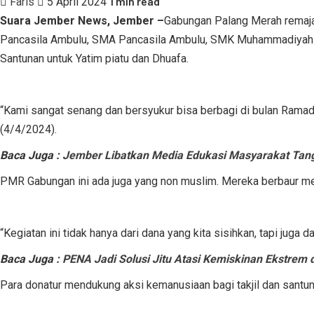
1 min read
Faris
5 April 2024
Suara Jember News, Jember –
Gabungan Palang Merah remaja
Pancasila Ambulu, SMA Pancasila Ambulu, SMK Muhammadiyah 3
Santunan untuk Yatim piatu dan Dhuafa.
“Kami sangat senang dan bersyukur bisa berbagi di bulan Ram
(4/4/2024).
Baca Juga :
Jember Libatkan Media Edukasi Masyarakat Tang
PMR Gabungan ini ada juga yang non muslim. Mereka berbaur m
“Kegiatan ini tidak hanya dari dana yang kita sisihkan, tapi ju
Baca Juga :
PENA Jadi Solusi Jitu Atasi Kemiskinan Ekstrem d
Para donatur mendukung aksi kemanusiaan bagi takjil dan santun