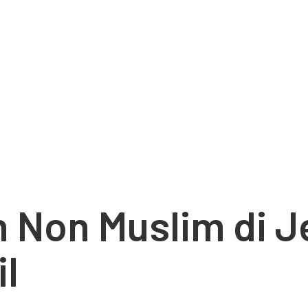
n Non Muslim di 
il