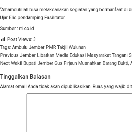
“Alhamdulillah bisa melaksanakan kegiatan yang bermanfaat di b
Ujar Elis pendamping Fasilitator.
Sumber : rri.co.id
Post Views:
3
Tags:
Ambulu
Jember
PMR
Takjil
Wuluhan
Continue
Previous
Jember Libatkan Media Edukasi Masyarakat Tangani S
Reading
Next
Wakil Bupati Jember Gus Firjaun Musnahkan Barang Bukti, A
Tinggalkan Balasan
Alamat email Anda tidak akan dipublikasikan.
Ruas yang wajib di