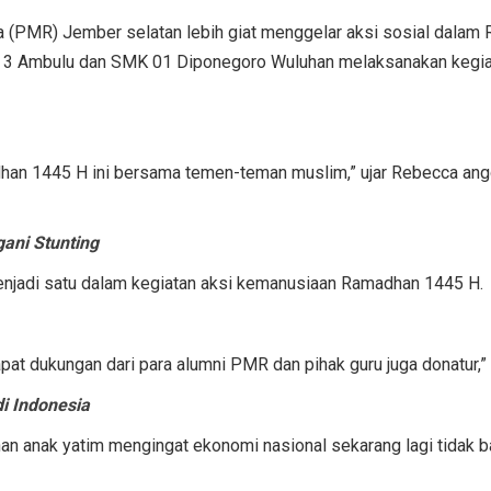
 (PMR) Jember selatan lebih giat menggelar aksi sosial dala
 Ambulu dan SMK 01 Diponegoro Wuluhan melaksanakan kegiata
adhan 1445 H ini bersama temen-teman muslim,” ujar Rebecca a
ani Stunting
enjadi satu dalam kegiatan aksi kemanusiaan Ramadhan 1445 H.
ga dapat dukungan dari para alumni PMR dan pihak guru juga donat
i Indonesia
an anak yatim mengingat ekonomi nasional sekarang lagi tidak ba