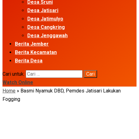
Desa Sruni
Desa Jatisari
Desa Jatimulyo
Desa Cangkring
Desa Jenggawah
Berita Jember
Berita Kecamatan
Berita Desa
Cari untuk:
Watch Online
Home
»
Basmi Nyamuk DBD, Pemdes Jatisari Lakukan
Fogging