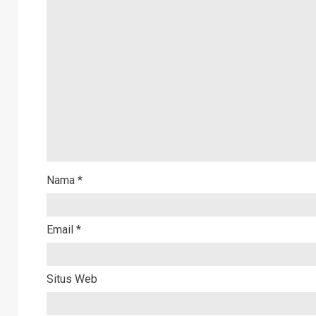
Nama
*
Email
*
Situs Web