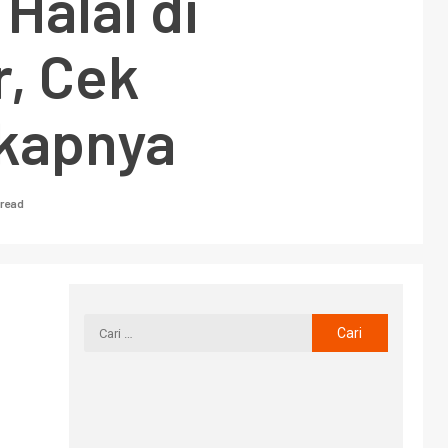
Halal di
, Cek
kapnya
 read