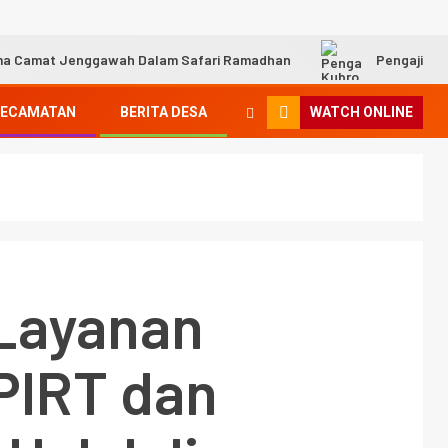
ma Camat Jenggawah Dalam Safari Ramadhan
Pengajian
KECAMATAN
BERITA DESA
WATCH ONLINE
 Layanan
PIRT dan