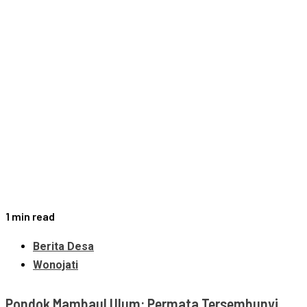
1 min read
Berita Desa
Wonojati
Pondok Mambaul Ulum: Permata Tersembunyi