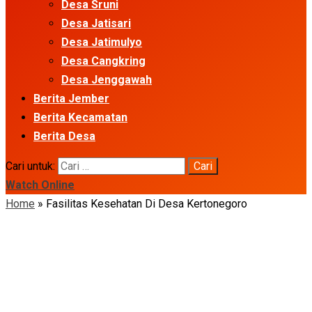
Desa Sruni
Desa Jatisari
Desa Jatimulyo
Desa Cangkring
Desa Jenggawah
Berita Jember
Berita Kecamatan
Berita Desa
Cari untuk:
Watch Online
Home
»
Fasilitas Kesehatan Di Desa Kertonegoro