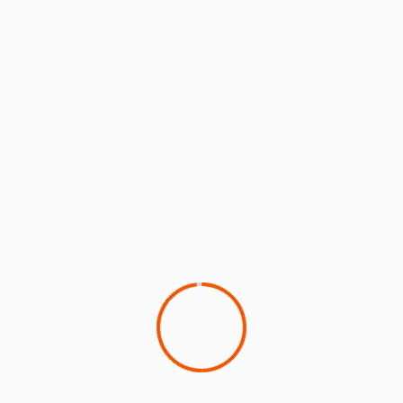
Next
Kunjungan Kerja Pemantauan Pengaspalan
Perbatasan Dan Pemberian Sembako
 wajib ditandai
*