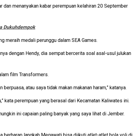
ebar dan menanyakan kabar perempuan kelahiran 20 September
esa Dukuhdempok
 yang meraih medali perunggu dalam SEA Games.
ya dengan Hendy, dia sempat bercerita soal asal-usul julukan
alam film Transformers.
n berpuasa, atau saya tidak makan makanan haram,” katanya.
” kata perempuan yang berasal dari Kecamatan Kaliwates ini.
gkin ini capaian paling banyak yang saya lihat di Jember.
rharap langkah Megawati bisa diikuti atlet-atlet bola voli di