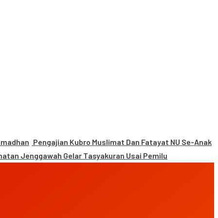
Ramadhan
Pengajian Kubro Muslimat Dan Fatayat NU Se-Anak
atan Jenggawah Gelar Tasyakuran Usai Pemilu