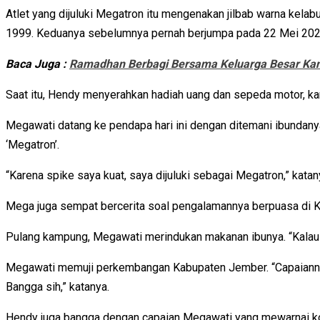
Atlet yang dijuluki Megatron itu mengenakan jilbab warna kel
1999. Keduanya sebelumnya pernah berjumpa pada 22 Mei 202
Baca Juga :
Ramadhan Berbagi Bersama Keluarga Besar Kan
Saat itu, Hendy menyerahkan hadiah uang dan sepeda motor, ka
Megawati datang ke pendapa hari ini dengan ditemani ibundanya
‘Megatron’.
“Karena spike saya kuat, saya dijuluki sebagai Megatron,” kata
Mega juga sempat bercerita soal pengalamannya berpuasa di Ko
Pulang kampung, Megawati merindukan makanan ibunya. “Kalau p
Megawati memuji perkembangan Kabupaten Jember. “Capaiannya l
Bangga sih,” katanya.
Hendy juga bangga dengan capaian Megawati yang mewarnai kompe