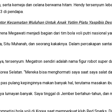
abu, serta kemeja dan celana berwarna hitam. Hendy tersenyum l
3 di pendapa.
tor Kecamatan Wuluhan Untuk Anak Yatim Piatu Yaspibis D
rena Megawati menjadi bagian dari tim bola voli putri nasional
, Situ Muhanah, dan seorang kakaknya. Dalam percakapan santain
nya, tersenyum. Megatron sendiri adalah nama figur robot super d
rea Selatan. “Mereka bisa menghormati saya saat saya salat da
as pulang kepinginnya makan banyak hal, terutama masakan ibu,
umayan banyak. Saya tinggal di Jember bertahun-tahun, dan mun
tisi bola voli di Korea saat memperkuat klub Red Sparks. Dia be