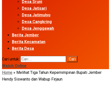
Desa Sruni
Desa Jatisari
Desa Jatimulyo
Desa Cangkring
Desa Jenggawah
Berita Jember
Berita Kecamatan
Berita Desa
Cari untuk:
Watch Online
Home
»
Melihat Tiga Tahun Kepemimpinan Bupati Jember
Hendy Siswanto dan Wabup Firjaun