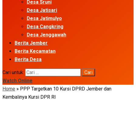
Desa Sruni
Desa Jatisari
Desa Jatimulyo
Desa Cangkring
Desa Jenggawah
Berita Jember
Berita Kecamatan
Berita Desa
Cari untuk:
Watch Online
Home
»
PPP Targetkan 10 Kursi DPRD Jember dan
Kembalinya Kursi DPR RI