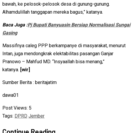
bawah, ke pelosok-pelosok desa di gunung-gunung.
Alhamdulillah tanggapan mereka bagus,” katanya.
Baca Juga :
Pj Bupati Banyuasin Bersiap Normalisasi Sungai
Gasing
Massifnya caleg PPP berkampanye di masyarakat, menurut
Intan, juga mendongkrak elektabilitas pasangan Ganjar
Pranowo – Mahfud MD. “Insyaallah bisa menang,”
katanya.
[wir]
Sumber Berita : beritajatim
dawa01
Post Views:
5
Tags:
DPRD
Jember
Continue Reading