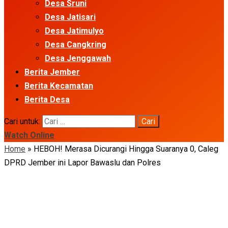
Desa Sruni
Desa Jatisari
Desa Jatimulyo
Desa Cangkring
Desa Jenggawah
Berita Jember
Berita Kecamatan
Berita Desa
Cari untuk:
Watch Online
Home
»
HEBOH! Merasa Dicurangi Hingga Suaranya 0, Caleg
DPRD Jember ini Lapor Bawaslu dan Polres