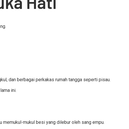
uka Hati
ng.
gkul, dan berbagai perkakas rumah tangga seperti pisau.
lama ini.
tu memukul-mukul besi yang dilebur oleh sang empu.