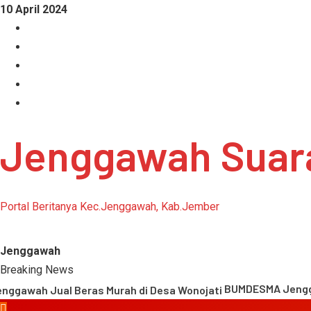
Skip
10 April 2024
to
Facebook
content
Instagram
Linkedin
Tumblr
Youtube
Jenggawah Suar
Portal Beritanya Kec.Jenggawah, Kab.Jember
Jenggawah
Breaking News
BUMDESMA Jenggawah
Primary