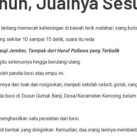
hun, Jualnya Ses
 lantang memecah keheningan di bawah terik matahari siang bolo
ng sekitar 10 sampai 15 detik, suara itu reda.
ji Jember, Tampak dari Huruf Pallawa yang Terbalik
tu seterusnya hingga berulang-ulang.
oleh pandai besi atau empu ini.
ya dari loak dan rongsokan, menjadi sebilah celurit, golok, can
andai besi di Dusun Gumuk Banji, Desa/Kecamatan Kencong, belum 
enghasilkan satu peralatan dari besi.
di bentuk yang diinginkan. Kemudian, dua orang lainnya memban