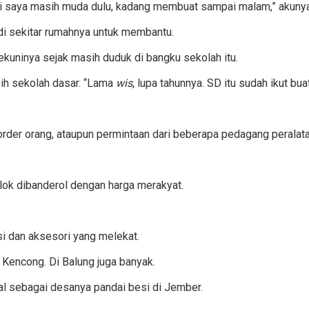
ali saya masih muda dulu, kadang membuat sampai malam,” akunya
i sekitar rumahnya untuk membantu.
ekuninya sejak masih duduk di bangku sekolah itu.
sih sekolah dasar. “Lama
wis
, lupa tahunnya. SD itu sudah ikut buat
iorder orang, ataupun permintaan dari beberapa pedagang peralat
olok dibanderol dengan harga merakyat.
si dan aksesori yang melekat.
 Kencong. Di Balung juga banyak.
al sebagai desanya pandai besi di Jember.