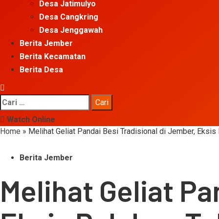
Desa Jatimulyo
Desa Cangkring
Desa Jenggawah
Berita Jember
Berita Kecamatan
Berita Desa
Cari
untuk:
Watch Online
Home
»
Melihat Geliat Pandai Besi Tradisional di Jember, Eksis
Berita Jember
Melihat Geliat Pa