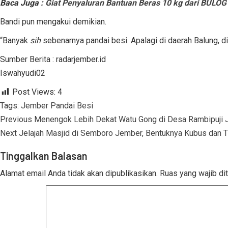
Baca Juga :
Giat Penyaluran Bantuan Beras 10 kg dari BULOG
Bandi pun mengakui demikian.
“Banyak
sih
sebenarnya pandai besi. Apalagi di daerah Balung, di
Sumber Berita : radarjember.id
Iswahyudi02
Post Views:
4
Tags:
Jember
Pandai Besi
Continue
Previous
Menengok Lebih Dekat Watu Gong di Desa Rambipuji Je
Reading
Next
Jelajah Masjid di Semboro Jember, Bentuknya Kubus dan 
Tinggalkan Balasan
Alamat email Anda tidak akan dipublikasikan.
Ruas yang wajib di