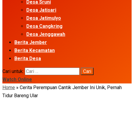
Desa Sruni
Desa Jatisari
Desa Jatimulyo
Desa Cangkring
Desa Jenggawah
Berita Jember
Berita Kecamatan
Berita Desa
Cari untuk:
Watch Online
Home
»
Cerita Perempuan Cantik Jember Ini Unik, Pernah
Tidur Bareng Ular